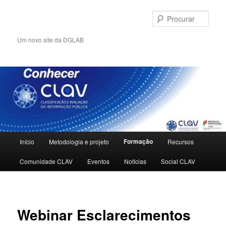
Saltar
para
Procu
o
conteúdo
Um novo site da DGLAB
primário
Menu
Formação
Início
Metodologia e projeto
Recursos
principal
Comunidade CLAV
Eventos
Notícias
Social CLAV
Webinar Esclarecimentos