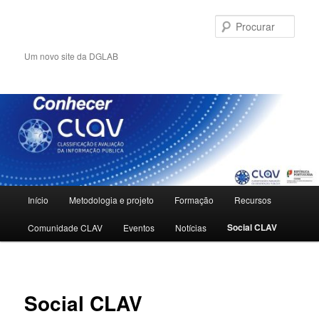
Saltar
para
Procu
o
conteúdo
Um novo site da DGLAB
primário
Menu
Início
Metodologia e projeto
Formação
Recursos
principal
Social CLAV
Comunidade CLAV
Eventos
Notícias
Social CLAV