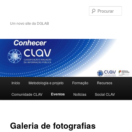
Saltar
para
Procu
o
conteúdo
Um novo site da DGLAB
primário
Menu
Início
Metodologia e projeto
Formação
Recursos
principal
Eventos
Comunidade CLAV
Notícias
Social CLAV
Galeria de fotografias