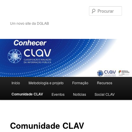
Saltar
para
Procu
o
conteúdo
Um novo site da DGLAB
primário
Menu
Início
Metodologia e projeto
Formação
Recursos
principal
Comunidade CLAV
Eventos
Notícias
Social CLAV
Comunidade CLAV