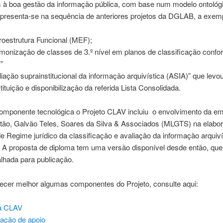
s à boa gestão da informação pública, com base num modelo ontológi
 apresenta-se na sequência de anteriores projetos da DGLAB, a exem
oestrutura Funcional (MEF);
monização de classes de 3.º nível em planos de classificação conf
”
liação suprainstitucional da informação arquivística (ASIA)” que levo
tituição e disponibilização da referida Lista Consolidada.
omponente tecnológica o Projeto CLAV incluiu o envolvimento da e
itão, Galvão Teles, Soares da Silva & Associados (MLGTS) na elabo
e Regime jurídico da classificação e avaliação da informação arquiví
 A proposta de diploma tem uma versão disponível desde então, que
alhada para publicação.
ecer melhor algumas componentes do Projeto, consulte aqui:
a CLAV
ação de apoio