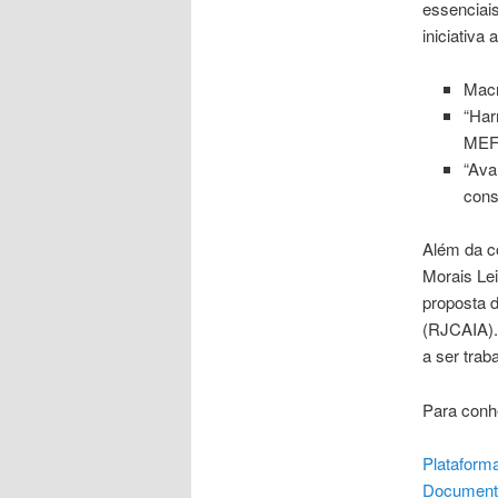
essenciai
iniciativa
Macr
“Har
MEF
“Ava
cons
Além da c
Morais Le
proposta d
(RJCAIA).
a ser trab
Para conh
Plataform
Document