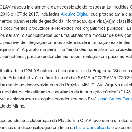
 CLAV nasceu inicialmente da necessidade de resposta às medidas 
 2016 e 107 de 2017, intituladas
Arquivo Digital
, que pretendiam a el
mentos transversais de gestão da informação, que visa[va]m classifi
 os documentos produzidos e recebidos nos organismos públicos”. Es
os seriam “disponibilizados por uma plataforma modular de serviços
s, passível de integração com os sistemas de informação existentes 
rganismo”. A plataforma permitiria “ainda desmaterializar os procedi
 obrigatórios, para se poder eliminar documentação em papel no Est
finalidade, a DGLAB obteve o financiamento do Programa “Sistema 
ção Administrativa”, no âmbito do Aviso SAMA n.º 02/SAMA2020/2
cipalmente ao desenvolvimento do Projeto “M51-CLAV -Arquivo digital
 modular de classificação e avaliação da informação pública” (CLAV)
teve a colaboração da equipa coordenada pelo Prof.
José Carlos Ram
ade do Minho.
 que conduziu à elaboração da Plataforma CLAV teve como um dos 
principais a disponibilização em linha da
Lista Consolidada
e de outro