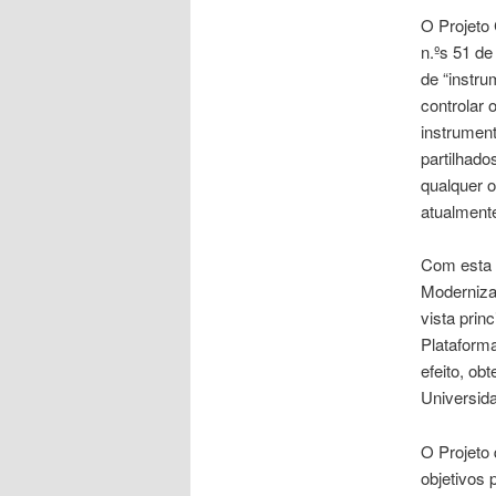
O Projeto
n.ºs 51 de
de “instru
controlar
instrument
partilhado
qualquer o
atualmente
Com esta 
Moderniza
vista prin
Plataforma
efeito, ob
Universid
O Projeto
objetivos 