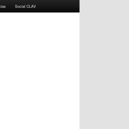
cias
Social CLAV