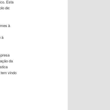
co. Esta
plo de:
ormes à
u à
mpresa
ração da
stica
 tem vindo