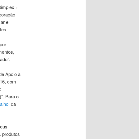
Simplex +
aboração
car e
tes
por
mentos,
ado”.
de Apoio à
016, com
:
”. Para o
alho
, da
seus
s produtos