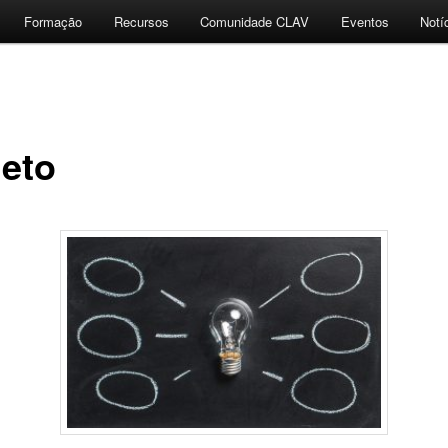
Formação
Recursos
Comunidade CLAV
Eventos
Notí
jeto