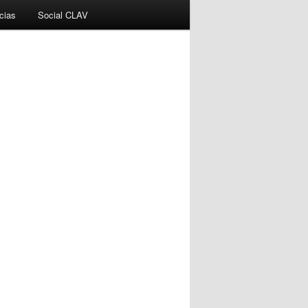
cias
Social CLAV