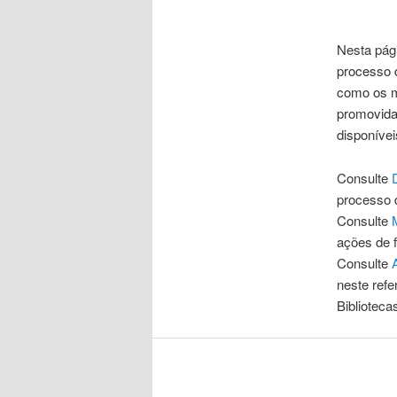
Nesta pág
processo 
como os m
promovida
disponívei
Consulte
processo 
Consulte
ações de f
Consulte
neste refe
Biblioteca