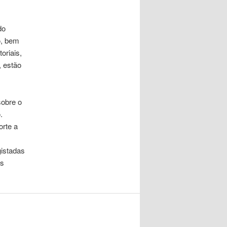
do
o, bem
oriais,
, estão
sobre o
.
orte a
gistadas
as